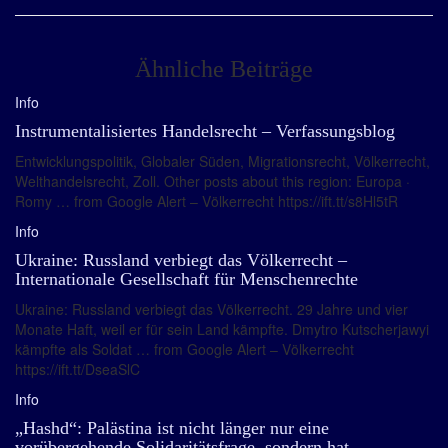
Ähnliche Beiträge
Info
Instrumentalisiertes Handelsrecht – Verfassungsblog
Entwicklungspolitik, Globaler Süden, Migrationsrecht, Völkerrecht,
Welthandelsrecht, Zoll. Other posts about this region: Europa ·
Romy … from Google Alert – Völkerrecht https://ift.tt/s8Hl5tR
Info
Ukraine: Russland verbiegt das Völkerrecht –
Internationale Gesellschaft für Menschenrechte
Ukraine: Russland verbiegt das Völkerrecht. 29 Jahre und vier
Monate Haft, weil er für sein Land kämpfte. Dmytro Kutscherjawyi
kämpfte als Soldat … from Google Alert – Völkerrecht
https://ift.tt/DseaSlC
Info
„Hashd“: Palästina ist nicht länger nur eine
vorübergehende Solidaritätsfrage, sondern hat …