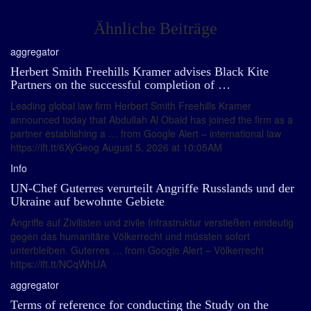
Ähnliche Beiträge
aggregator
Herbert Smith Freehills Kramer advises Black Kite
Partners on the successful completion of …
Leading global law firm Herbert Smith Freehills Kramer
announced today that Abdullah Al Obaid has joined the firm as a
partner establishing a … from Google Alert – international law
https://ift.tt/6XyGeog August 5, 2026 at 10:05AM
Info
UN-Chef Guterres verurteilt Angriffe Russlands und der
Ukraine auf bewohnte Gebiete
Angriffe auf Zivilisten und zivile Infrastruktur verstießen eindeutig
gegen das humanitäre Völkerrecht und müssten sofort
unterbleiben. Guterres … from Google Alert – Völkerrecht
https://ift.tt/NCqWhUA
aggregator
Terms of reference for conducting the Study on the