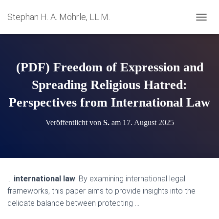
Stephan H. A. Möhrle, LL.M.
N
A
V
I
G
(PDF) Freedom of Expression and
A
T
Spreading Religious Hatred:
I
Perspectives from International Law
O
N
U
Veröffentlicht von
S.
am
17. August 2025
M
S
C
H
A
L
…
international law
. By examining international legal
T
frameworks, this paper aims to provide insights into the
E
N
delicate balance between protecting …