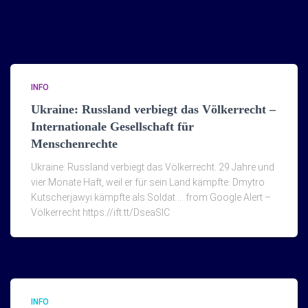
INFO
Ukraine: Russland verbiegt das Völkerrecht –
Internationale Gesellschaft für
Menschenrechte
Ukraine: Russland verbiegt das Völkerrecht. 29 Jahre und
vier Monate Haft, weil er für sein Land kämpfte. Dmytro
Kutscherjawyi kämpfte als Soldat … from Google Alert –
Völkerrecht https://ift.tt/DseaSlC
INFO