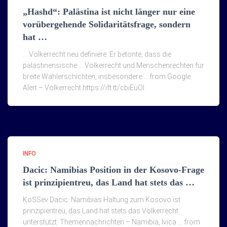
„Hashd“: Palästina ist nicht länger nur eine
vorübergehende Solidaritätsfrage, sondern
hat …
… Völkerrecht neu definiere. Er betonte, dass die
palästinensische … Völkerrecht und Menschenrechten für
breite Wählerschichten, insbesondere … from Google
Alert – Völkerrecht https://ift.tt/cbiEuOI
INFO
Dacic: Namibias Position in der Kosovo-Frage
ist prinzipientreu, das Land hat stets das …
KoSSev Dacic: Namibias Haltung zum Kosovo ist
prinzipientreu, das Land hat stets das Völkerrecht
unterstützt. Themennachrichten – Namibia, Ivica … from