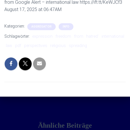
from Google Alert – international law https://ift.tt/KeWJCf3
August 17, 2025 at 06:47AM
Kategorien:
AGGREGATOR
INFO
Schlagwörter:
expression
freedom
from
hatred‘
international
law
pdf
perspectives
religious
spreading
Ähnliche Beiträge