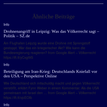
Ähnliche Beiträge
Info
Drohnenangriff in Leipzig: Was das Völkerrecht sagt –
Politik – SZ.de
Am Flughafen Leipzig wurde eine Drohne mit Sprengstoff
gestoppt. War das ein kriegerischer Akt? Wie kann die
Bundesregierung reagieren? from Google Alert – Völkerrecht
https://ift.tt/yCxgI9S
Info
Beteiligung am Iran-Krieg: Deutschlands Kniefall vor
den USA – Perspektive Online
Wie Deutschland sich mitschuldig macht und gegen Völkerrecht
verstößt, erklärt Fynn Weber in einem Kommentar. Als die USA
gemeinsam mit Israel den … from Google Alert – Völkerrecht
https://ift.tt/xjcEOIb
Info