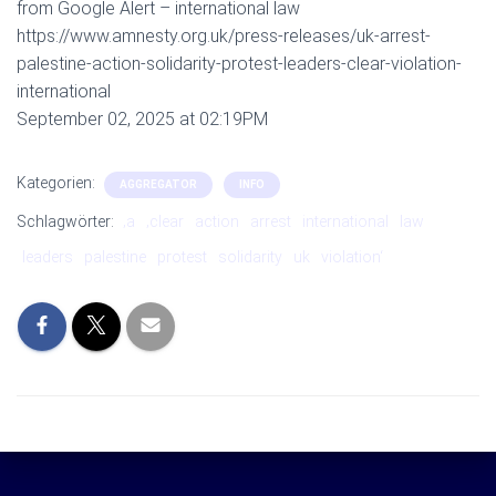
from Google Alert – international law
https://www.amnesty.org.uk/press-releases/uk-arrest-
palestine-action-solidarity-protest-leaders-clear-violation-
international
September 02, 2025 at 02:19PM
Kategorien:
AGGREGATOR
INFO
Schlagwörter:
‚a
‚clear
action
arrest
international
law
leaders
palestine
protest
solidarity
uk
violation‘