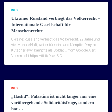
INFO
Ukraine: Russland verbiegt das Völkerrecht –
Internationale Gesellschaft für
Menschenrechte
Ukraine: Russland verbiegt das Völkerrecht. 29 Jahre und
vier Monate Haft, weil er für sein Land kämpfte. Dmytro
Kutscherjawyi kämpfte als Soldat … from Google Alert –
Völkerrecht https://ift.tt/DseaSlC
INFO
„Hashd“: Palästina ist nicht länger nur eine
vorübergehende Solidaritätsfrage, sondern
hat …