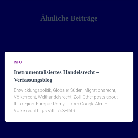
Ähnliche Beiträge
INFO
Instrumentalisiertes Handelsrecht –
Verfassungsblog
Entwicklungspolitik, Globaler Süden, Migrationsrecht,
Völkerrecht, Welthandelsrecht, Zoll. Other posts about
this region: Europa · Romy … from Google Alert –
Völkerrecht https://ift.tt/s8Hl5tR