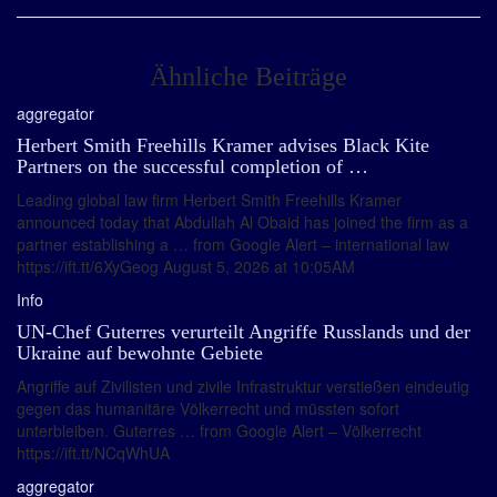
Ähnliche Beiträge
aggregator
Herbert Smith Freehills Kramer advises Black Kite
Partners on the successful completion of …
Leading global law firm Herbert Smith Freehills Kramer
announced today that Abdullah Al Obaid has joined the firm as a
partner establishing a … from Google Alert – international law
https://ift.tt/6XyGeog August 5, 2026 at 10:05AM
Info
UN-Chef Guterres verurteilt Angriffe Russlands und der
Ukraine auf bewohnte Gebiete
Angriffe auf Zivilisten und zivile Infrastruktur verstießen eindeutig
gegen das humanitäre Völkerrecht und müssten sofort
unterbleiben. Guterres … from Google Alert – Völkerrecht
https://ift.tt/NCqWhUA
aggregator