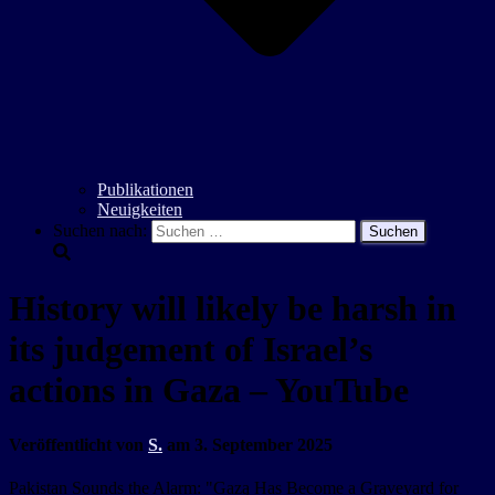
Publikationen
Neuigkeiten
Suchen nach:
History will likely be harsh in
its judgement of Israel’s
actions in Gaza – YouTube
Veröffentlicht von
S.
am
3. September 2025
Pakistan Sounds the Alarm: "Gazą Has Become a Grąveyard for