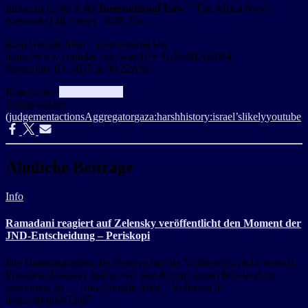
Innocent Lives & for
International Law
"! The Africa News
Network•13K views · 8:45. Go …
from Google Alert – international law
https://www.youtube.com/watch?v=hyPy0RAiOK4
September 03, 2025 at 08:22AM
Kategorien:
aggregator
Info
Schlagwörter:
(judgement
actions
Aggregator
gaza:
harsh
history:
israel’s
likely
youtube
Ähnliche Beiträge
Info
Ramadani reagiert auf Zelensky veröffentlicht den Moment der
JND-Entscheidung – Periskopi
Die Unabhängigkeit des Kosovo hat das Völkerrecht nicht verletzt.
Präsident Zelensky hoffen wir, den Kampf gegen Russland zu
gewinnen, da … from Google Alert – Völkerrecht
https://ift.tt/kKI3t67