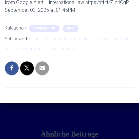
from Google Alert – international law https://ift.tt/ZIn4CgP
September 03, 2025 at 01:45PM
Kategorien:
AGGREGATOR
INFO
Schlagwörter:
actions
association
definition
gaza:
genocide,
israel’s
legal
meet
says
scholars
Ähnliche Beiträge