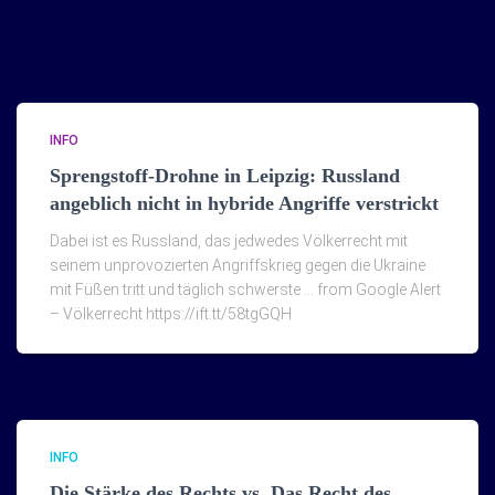
INFO
Sprengstoff-Drohne in Leipzig: Russland
angeblich nicht in hybride Angriffe verstrickt
Dabei ist es Russland, das jedwedes Völkerrecht mit
seinem unprovozierten Angriffskrieg gegen die Ukraine
mit Füßen tritt und täglich schwerste … from Google Alert
– Völkerrecht https://ift.tt/58tgGQH
INFO
Die Stärke des Rechts vs. Das Recht des