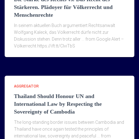
Stärkeren. Plädoyer für Völkerrecht und
Menschenrechte
In seinem aktuellen Buch argumentiert Rechtsanwalt
Wolfgang Kaleck, das Völkerrecht dürfe nicht zur
Diskussion stehen. Denn trotz aller … from Google Alert –
Völkerrecht https://ift.tt/ClviTbS
AGGREGATOR
Thailand Should Honour UN and
International Law by Respecting the
Sovereignty of Cambodia
The long-standing border issues between Cambodia and
Thailand have once again tested the principles of
international law, sovereignty and peaceful … from