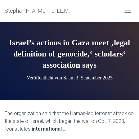
Stephan H. A. Möhrle, LL.M.
N
A
V
I
G
Israel’s actions in Gaza meet ‚legal
A
T
definition of genocide,‘ scholars‘
I
association says
O
N
U
Veröffentlicht von
S.
am
3. September 2025
M
S
C
H
A
L
The organization said that the Hamas-led terrorist attack on
T
the state of Israel, which began the war on Oct. 7, 2023,
E
N
"constitutes
international
…