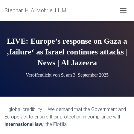
Stephan H. A. Möhrle, LL.M.
N
A
V
I
G
LIVE: Europe’s response on Gaza a
A
T
‚failure‘ as Israel continues attacks |
I
News | Al Jazeera
O
N
U
Veröffentlicht von
S.
am
3. September 2025
M
S
C
H
A
L
… global credibility. … We demand that the Government and
T
Europe act to ensure their protection in compliance with
E
N
international law
,” the Flotilla …