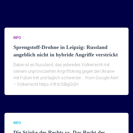
INFO
Sprengstoff-Drohne in Leipzig: Russland
angeblich nicht in hybride Angriffe verstrickt
Dabei ist es Russland, das jedwedes Völkerrecht mit
seinem unprovozierten Angriffskrieg gegen die Ukraine
mit Füßen tritt und täglich schwerste … from Google Alert
– Völkerrecht https://ift.tt/58tgGQH
INFO
Die Stärke des Rechts vs. Das Recht des