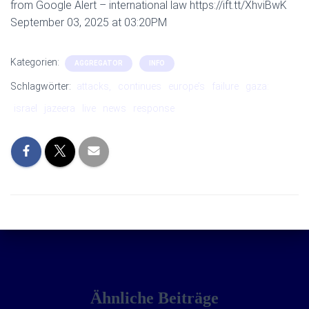
from Google Alert – international law https://ift.tt/XhviBwK
September 03, 2025 at 03:20PM
Kategorien:
AGGREGATOR
INFO
Schlagwörter:
attacks,
continues
europe’s
failure
gaza:
israel
jazeera
live
news
response
Ähnliche Beiträge