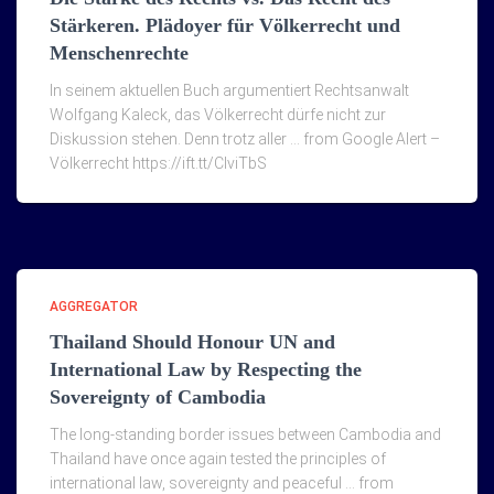
Stärkeren. Plädoyer für Völkerrecht und
Menschenrechte
In seinem aktuellen Buch argumentiert Rechtsanwalt
Wolfgang Kaleck, das Völkerrecht dürfe nicht zur
Diskussion stehen. Denn trotz aller … from Google Alert –
Völkerrecht https://ift.tt/ClviTbS
AGGREGATOR
Thailand Should Honour UN and
International Law by Respecting the
Sovereignty of Cambodia
The long-standing border issues between Cambodia and
Thailand have once again tested the principles of
international law, sovereignty and peaceful … from