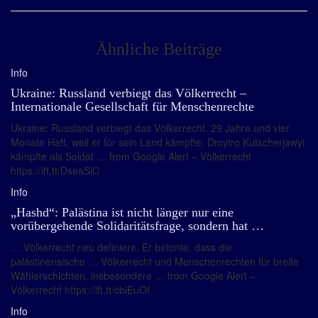
Ähnliche Beiträge
Info
Ukraine: Russland verbiegt das Völkerrecht –
Internationale Gesellschaft für Menschenrechte
Ukraine: Russland verbiegt das Völkerrecht. 29 Jahre und vier
Monate Haft, weil er für sein Land kämpfte. Dmytro Kutscherjawyi
kämpfte als Soldat … from Google Alert – Völkerrecht
https://ift.tt/DseaSlC
Info
„Hashd“: Palästina ist nicht länger nur eine
vorübergehende Solidaritätsfrage, sondern hat …
… Völkerrecht neu definiere. Er betonte, dass die
palästinensische … Völkerrecht und Menschenrechten für breite
Wählerschichten, insbesondere … from Google Alert –
Völkerrecht https://ift.tt/cbiEuOI
Info