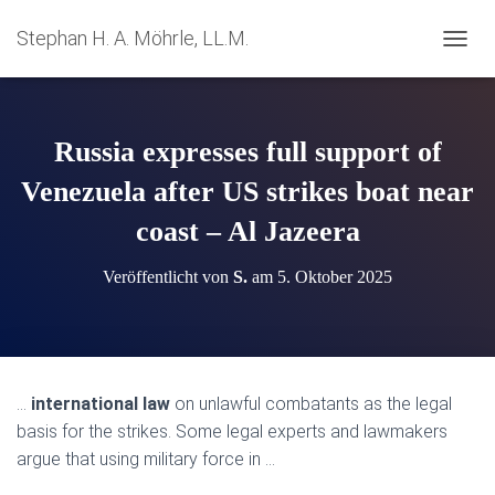
Stephan H. A. Möhrle, LL.M.
N
A
V
I
G
Russia expresses full support of
A
T
Venezuela after US strikes boat near
I
coast – Al Jazeera
O
N
U
Veröffentlicht von
S.
am
5. Oktober 2025
M
S
C
H
A
L
…
international law
on unlawful combatants as the legal
T
basis for the strikes. Some legal experts and lawmakers
E
N
argue that using military force in …