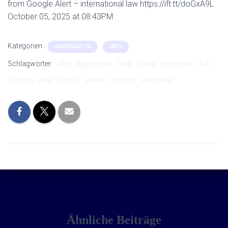
from Google Alert – international law https://ift.tt/doGxA9L
October 05, 2025 at 08:43PM
Kategorien:
AGGREGATOR
INFO
Schlagwörter:
after
Aggregator
boat
coast
expresses
full
jazeera
near
russia,
strikes
support
venezuela
Ähnliche Beiträge