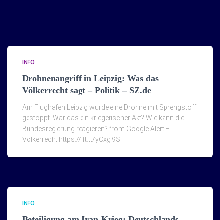
INFO
Drohnenangriff in Leipzig: Was das
Völkerrecht sagt – Politik – SZ.de
Am Flughafen Leipzig wurde eine Drohne mit Sprengstoff
gestoppt. War das ein kriegerischer Akt? Wie kann die
Bundesregierung reagieren? from Google Alert –
Völkerrecht https://ift.tt/yCxgI9S
INFO
Beteiligung am Iran-Krieg: Deutschlands