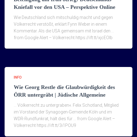
Kniefall vor den USA – Perspektive Online
Wie Deutschland sich mitschuldig macht und gegen
Völkerrecht verstößt, erklärt Fynn Weber in einem
Kommentar. Als die USA gemeinsam mit Israel den …
from Google Alert – Völkerrecht https://ift.tt/xjcEOIb
INFO
Wie Georg Restle die Glaubwürdigkeit des
ÖRR untergräbt | Jüdische Allgemeine
… Völkerrecht zu untergraben«. Felix Schotland, Mitglied
im Vorstand der Synagogen-Gemeinde Köln und im
WDR-Rundfunkrat, hält dies für … from Google Alert –
Völkerrecht https://ift.tt/3i1POU9