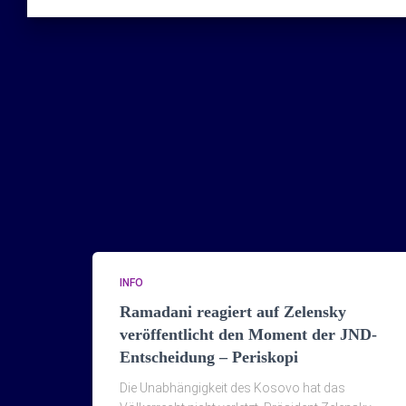
INFO
Ramadani reagiert auf Zelensky
veröffentlicht den Moment der JND-
Entscheidung – Periskopi
Die Unabhängigkeit des Kosovo hat das