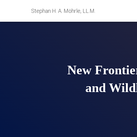
Stephan H. A. Möhrle, LL.M.
New Frontier
and Wildl