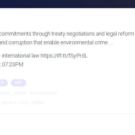
ommitments through treaty negotiations and legal reform 
nd corruption that enable environmental crime …
international law https://ift.tt/fSyPrdL
at 07:23PM
OR
INFO
gainst
crimes
environmental
initiative,
new
wildlife