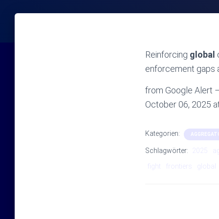
Reinforcing
global
c
enforcement gaps a
from Google Alert – 
October 06, 2025 
Kategorien:
AGGREGAT
Schlagwörter:
2025
a
fight
frontiers
global