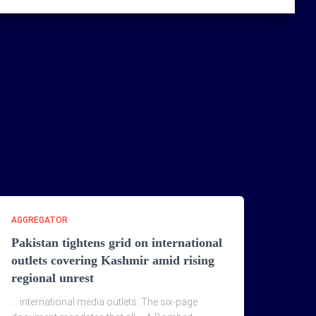
AGGREGATOR
Pakistan tightens grid on international
outlets covering Kashmir amid rising
regional unrest
… international media outlets. The six-page