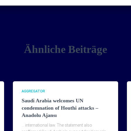
Ähnliche Beiträge
AGGREGATOR
Saudi Arabia welcomes UN
condemnation of Houthi attacks –
Anadolu Ajansı
… international law. The statement also