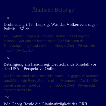
Ähnliche Beiträge
Info
Drohnenangriff in Leipzig: Was das Völkerrecht sagt –
Politik – SZ.de
Am Flughafen Leipzig wurde eine Drohne mit Sprengstoff
gestoppt. War das ein kriegerischer Akt? Wie kann die
Bundesregierung reagieren? from Google Alert – Völkerrecht
https://ift.tt/yCxgI9S
Info
Beteiligung am Iran-Krieg: Deutschlands Kniefall vor
den USA – Perspektive Online
Wie Deutschland sich mitschuldig macht und gegen Völkerrecht
verstößt, erklärt Fynn Weber in einem Kommentar. Als die USA
gemeinsam mit Israel den … from Google Alert – Völkerrecht
https://ift.tt/xjcEOIb
Info
Wie Georg Restle die Glaubwürdigkeit des ÖRR