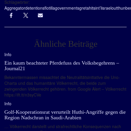
Schlagwörter:
Aggregator
detentions
flotilla
governments
greta
hits
int’l
israel
out
thunbe
Ähnliche Beiträge
Info
Ein kaum beachteter Pferdefuss des Volksbegehrens –
Journal21
Bekanntermassen missachtet die Neutralitätsinitiative die Uno-
Charta und das humanitäre Völkerrecht, die beide zum
zwingenden Völkerrecht gehören. from Google Alert – Völkerrecht
https://ift.tt/n3syCVe
Info
Golf-Kooperationsrat verurteilt Huthi-Angriffe gegen die
Region Nadschran in Saudi-Arabien
… Völkerrecht darstellt und strafrechtliche Konsequenzen nach