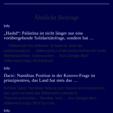
Ähnliche Beiträge
Info
„Hashd“: Palästina ist nicht länger nur eine
vorübergehende Solidaritätsfrage, sondern hat …
… Völkerrecht neu definiere. Er betonte, dass die
palästinensische … Völkerrecht und Menschenrechten für breite
Wählerschichten, insbesondere … from Google Alert –
Völkerrecht https://ift.tt/cbiEuOI
Info
Dacic: Namibias Position in der Kosovo-Frage ist
prinzipientreu, das Land hat stets das …
KoSSev Dacic: Namibias Haltung zum Kosovo ist prinzipientreu,
das Land hat stets das Völkerrecht unterstützt.
Themennachrichten – Namibia, Ivica … from Google Alert –
Völkerrecht https://ift.tt/72u1v5o
Info