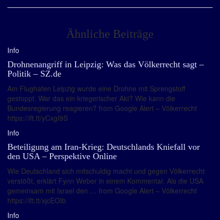
Ähnliche Beiträge
Info
Drohnenangriff in Leipzig: Was das Völkerrecht sagt –
Politik – SZ.de
Am Flughafen Leipzig wurde eine Drohne mit Sprengstoff
gestoppt. War das ein kriegerischer Akt? Wie kann die
Bundesregierung reagieren? from Google Alert – Völkerrecht
https://ift.tt/yCxgI9S
Info
Beteiligung am Iran-Krieg: Deutschlands Kniefall vor
den USA – Perspektive Online
Wie Deutschland sich mitschuldig macht und gegen Völkerrecht
verstößt, erklärt Fynn Weber in einem Kommentar. Als die USA
gemeinsam mit Israel den … from Google Alert – Völkerrecht
https://ift.tt/xjcEOIb
Info