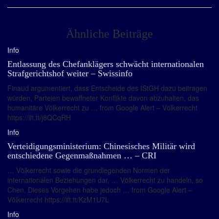
Ähnliche Beiträge
Info
Entlassung des Chefanklägers schwächt internationalen
Strafgerichtshof weiter – Swissinfo
Finaud argumentiert, dass Entscheide des IStGH dazu beitragen
würden, Parteien bewaffneter Konflikte davon abzuhalten, das
humanitäre Völkerrecht zu … from Google Alert – Völkerrecht
https://ift.tt/j8QCqRH
Info
Verteidigungsministerium: Chinesisches Militär wird
entschiedene Gegenmaßnahmen … – CRI
… Völkerrecht sowie die grundlegenden Normen der
internationalen Beziehungen dar. … Völkerrecht zu handeln, so
Chen. Dieses Vorgehen habe jedoch … from Google Alert –
Völkerrecht https://ift.tt/KzM1U7L
Info