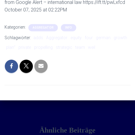
from Google Alert – international law https://ift.tt/pwLxfcd
October 07, 2025 at 02:22PM
Kategorien:
AGGREGATOR
INFO
Schlagwörter:
adds
Aggregator
equity
four
german
growth
plan“
private
propelling
strategic
team
weil
Ähnliche Beiträge