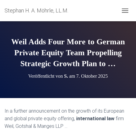
Stephan H. A. Möhrle, LL.M.
N
A
V
I
G
Weil Adds Four More to German
A
T
Private Equity Team Propelling
I
Strategic Growth Plan to …
O
N
U
Veröffentlicht von
S.
am
7. Oktober 2025
M
S
C
H
A
L
In a further announcement on the growth of its European
T
and global private equity offering,
international law
firm
E
N
Weil, Gotshal & Manges LLP …