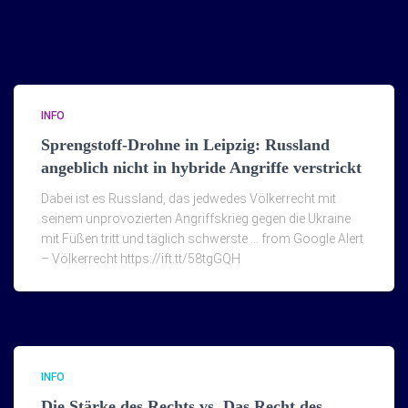
INFO
Sprengstoff-Drohne in Leipzig: Russland
angeblich nicht in hybride Angriffe verstrickt
Dabei ist es Russland, das jedwedes Völkerrecht mit
seinem unprovozierten Angriffskrieg gegen die Ukraine
mit Füßen tritt und täglich schwerste … from Google Alert
– Völkerrecht https://ift.tt/58tgGQH
INFO
Die Stärke des Rechts vs. Das Recht des