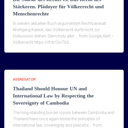
Stärkeren. Plädoyer für Völkerrecht und
Menschenrechte
In seinem aktuellen Buch argumentiert Rechtsanwalt
Wolfgang Kaleck, das Völkerrecht dürfe nicht zur
Diskussion stehen. Denn trotz aller … from Google Alert –
Völkerrecht https://ift.tt/ClviTbS
AGGREGATOR
Thailand Should Honour UN and
International Law by Respecting the
Sovereignty of Cambodia
The long-standing border issues between Cambodia and
Thailand have once again tested the principles of
international law, sovereignty and peaceful … from