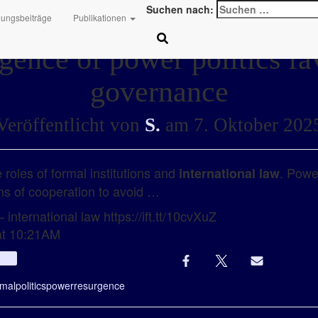
Suchen nach:
hungsbeiträge
Publikationen
gence of power politics fa
governance
Veröffentlicht von
S.
am
7. Oktober 202
 roles of formal institutions and
. Powe
international law
rms of cooperation to avoid …
 international law https://ift.tt/10cvXuZ
at 10:21AM
Info
rmal
politics
power
resurgence