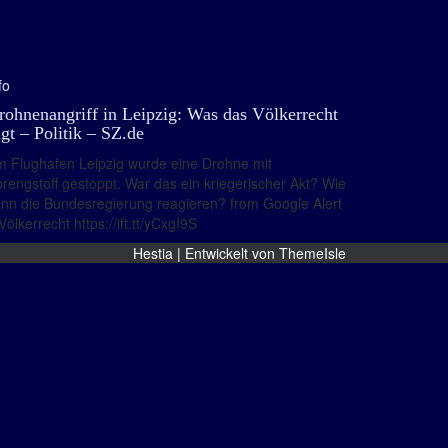
fo
rohnenangriff in Leipzig: Was das Völkerrecht
agt – Politik – SZ.de
 Flughafen Leipzig wurde eine Drohne mit
rengstoff gestoppt. War das ein kriegerischer Akt? Wie
nn die Bundesregierung reagieren? from Google Alert
Völkerrecht https://ift.tt/yCxgI9S
Hestia | Entwickelt von
ThemeIsle