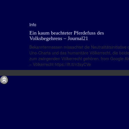
Info
Ein kaum beachteter Pferdefuss des
Volksbegehrens – Journal21
Bekanntermassen missachtet die Neutralitätsinitiative 
Uno-Charta und das humanitäre Völkerrecht, die beid
zum zwingenden Völkerrecht gehören. from Google Al
– Völkerrecht https://ift.tt/n3syCVe