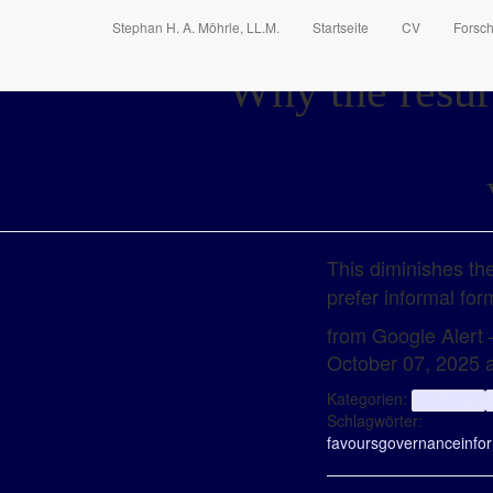
Stephan H. A. Möhrle, LL.M.
Startseite
CV
Forsc
Why the resur
This diminishes the
prefer informal fo
from Google Alert –
October 07, 2025 
Kategorien:
aggregator
Schlagwörter:
favours
governance
info