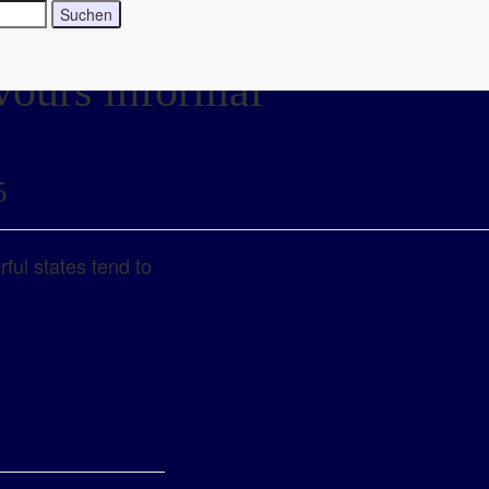
vours informal
5
rful states tend to