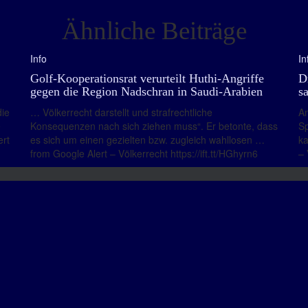
Ähnliche Beiträge
Info
In
Golf-Kooperationsrat verurteilt Huthi-Angriffe
D
gegen die Region Nadschran in Saudi-Arabien
s
die
… Völkerrecht darstellt und strafrechtliche
Am
e
Konsequenzen nach sich ziehen muss“. Er betonte, dass
Sp
ert
es sich um einen gezielten bzw. zugleich wahllosen …
ka
from Google Alert – Völkerrecht https://ift.tt/HGhyrn6
– 