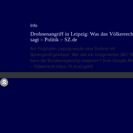
Info
Drohnenangriff in Leipzig: Was das Völkerrech
sagt – Politik – SZ.de
Am Flughafen Leipzig wurde eine Drohne mit
Sprengstoff gestoppt. War das ein kriegerischer Akt? 
kann die Bundesregierung reagieren? from Google Ale
– Völkerrecht https://ift.tt/yCxgI9S