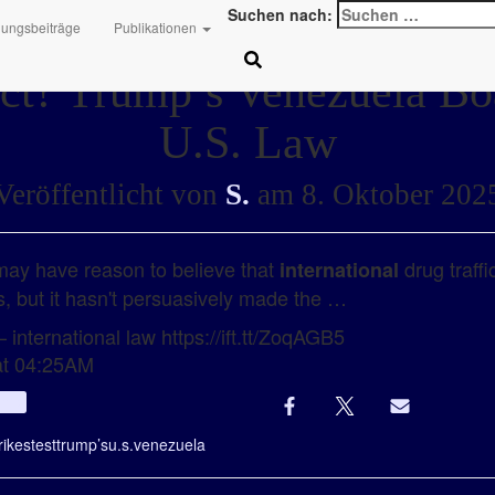
Suchen nach:
hungsbeiträge
Publikationen
t? Trump’s Venezuela Boa
U.S. Law
Veröffentlicht von
S.
am
8. Oktober 202
ay have reason to believe that
drug traffi
international
s, but it hasn't persuasively made the …
 international law https://ift.tt/ZoqAGB5
at 04:25AM
Info
rikes
test
trump’s
u.s.
venezuela