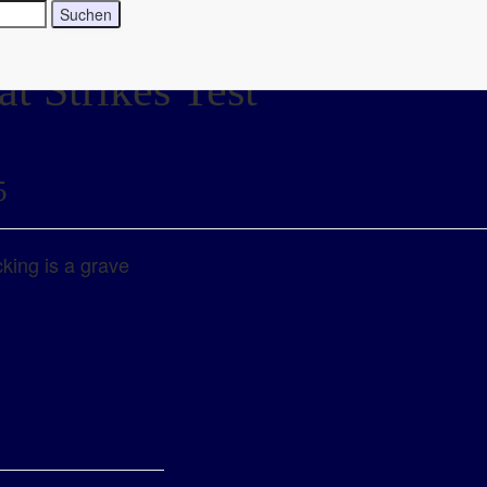
t Strikes Test
5
cking is a grave