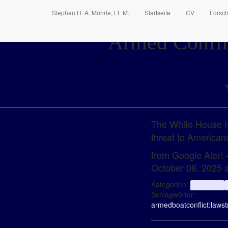
Stephan H. A. Möhrle, LL.M.
Startseite
CV
Forsc
Armed Conflic
The White House m
threat to American
from Google Alert –
October 08, 2025 
Kategorien:
aggregator
Schlagwörter:
armed
boat
conflict:
law
st