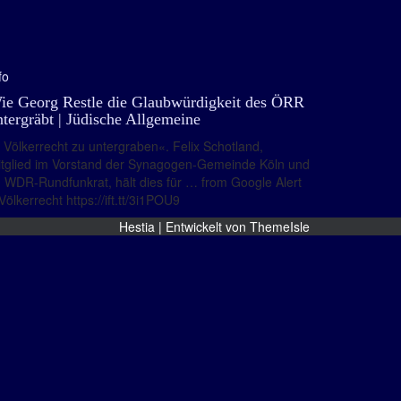
fo
ie Georg Restle die Glaubwürdigkeit des ÖRR
ntergräbt | Jüdische Allgemeine
Völkerrecht zu untergraben«. Felix Schotland,
tglied im Vorstand der Synagogen-Gemeinde Köln und
 WDR-Rundfunkrat, hält dies für … from Google Alert
Völkerrecht https://ift.tt/3i1POU9
Hestia | Entwickelt von
ThemeIsle