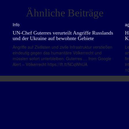
Ähnliche Beiträge
Info
ag
UN-Chef Guterres verurteilt Angriffe Russlands
H
und der Ukraine auf bewohnte Gebiete
K
Angriffe auf Zivilisten und zivile Infrastruktur verstießen
Le
eindeutig gegen das humanitäre Völkerrecht und
an
müssten sofort unterbleiben. Guterres … from Google
fi
Alert – Völkerrecht https://ift.tt/NCqWhUA
in
1