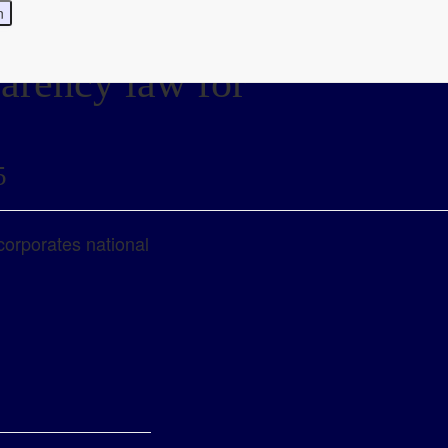
parency law for
5
orporates national