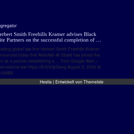
gregator
erbert Smith Freehills Kramer advises Black
ite Partners on the successful completion of …
ading global law firm Herbert Smith Freehills Kramer
nounced today that Abdullah Al Obaid has joined the
rm as a partner establishing a … from Google Alert –
ternational law https://ift.tt/6XyGeog August 5, 2026 at
0:05AM
Hestia | Entwickelt von
ThemeIsle