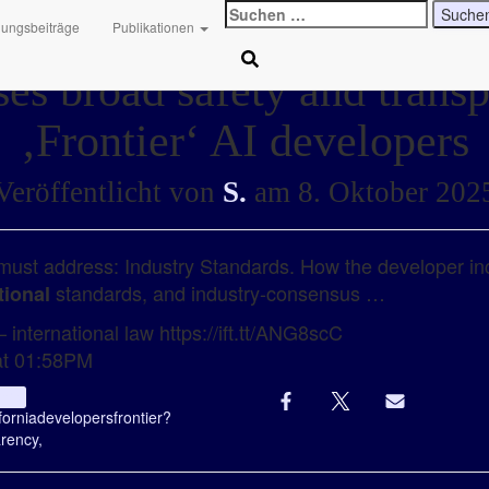
Suchen
hungsbeiträge
Publikationen
nach:
ses broad safety and trans
‚Frontier‘ AI developers
Veröffentlicht von
S.
am
8. Oktober 202
ust address: Industry Standards. How the developer inc
standards, and industry-consensus …
tional
 international law https://ift.tt/ANG8scC
at 01:58PM
Info
fornia
developers
frontier?
rency,