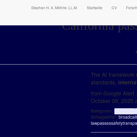
Stephan H. A. Möhrle, LL.M.
Startseite
CV
Forsc
California pas
The AI framework m
standards,
interna
from Google Alert –
October 08, 2025 
Kategorien:
aggregator
Schlagwörter:
broad
cali
law
passes
safety
transpa