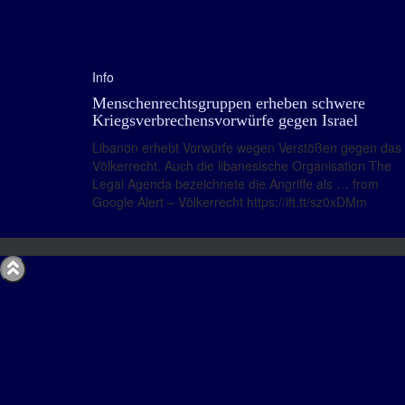
Info
Menschenrechtsgruppen erheben schwere
Kriegsverbrechensvorwürfe gegen Israel
Libanon erhebt Vorwürfe wegen Verstößen gegen das
Völkerrecht. Auch die libanesische Organisation The
Legal Agenda bezeichnete die Angriffe als … from
Google Alert – Völkerrecht https://ift.tt/sz0xDMm