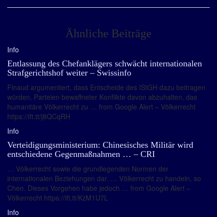
Ähnliche Beiträge
Info
Entlassung des Chefanklägers schwächt internationalen
Strafgerichtshof weiter – Swissinfo
Finaud argumentiert, dass Entscheide des IStGH dazu beitragen
würden, Parteien bewaffneter Konflikte davon abzuhalten, das
humanitäre Völkerrecht zu … from Google Alert – Völkerrecht
https://ift.tt/j8QCqRH
Info
Verteidigungsministerium: Chinesisches Militär wird
entschiedene Gegenmaßnahmen … – CRI
… Völkerrecht sowie die grundlegenden Normen der
internationalen Beziehungen dar. … Völkerrecht zu handeln, so
Chen. Dieses Vorgehen habe jedoch … from Google Alert –
Völkerrecht https://ift.tt/KzM1U7L
Info