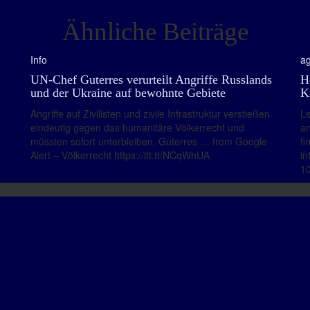
Ähnliche Beiträge
Info
ag
UN-Chef Guterres verurteilt Angriffe Russlands
H
und der Ukraine auf bewohnte Gebiete
K
Angriffe auf Zivilisten und zivile Infrastruktur verstießen
Le
eindeutig gegen das humanitäre Völkerrecht und
an
müssten sofort unterbleiben. Guterres … from Google
fi
Alert – Völkerrecht https://ift.tt/NCqWhUA
in
1