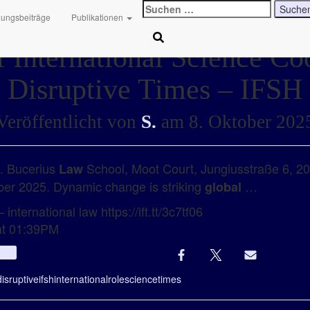
Suchen
hungsbeiträge
Publikationen
nach:
 International Science Co
Disruptive Times – IFSH
Veröffentlicht von
S.
am
8. Oktober 202
.. Bucerius
School, Moot Court, Jungiusstraße 6, 
Law
ber 2025. Dynamic change is striking
…
global
international law https://ift.tt/3c7tf06
at 01:39PM
Info
disruptive
ifsh
international
role
science
times