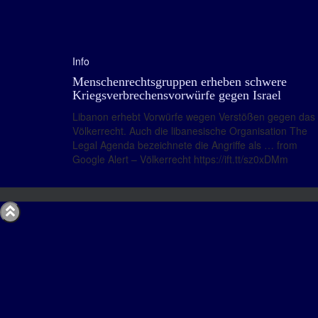
Info
Menschenrechtsgruppen erheben schwere
Kriegsverbrechensvorwürfe gegen Israel
Libanon erhebt Vorwürfe wegen Verstößen gegen das
Völkerrecht. Auch die libanesische Organisation The
Legal Agenda bezeichnete die Angriffe als … from
Google Alert – Völkerrecht https://ift.tt/sz0xDMm