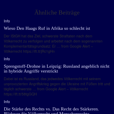
Ähnliche Beiträge
Info
Wieso Den Haags Ruf in Afrika so schlecht ist
Der IStGH hat das Ziel, schwerste Straftaten nach dem
Völkerrecht zu verfolgen und arbeitet nach dem sogenannten
Komplementaritätsgrundsatz: Er … from Google Alert –
Völkerrecht https://ift.tt/jRc1gHn
Info
Sprengstoff-Drohne in Leipzig: Russland angeblich nicht
in hybride Angriffe verstrickt
Dabei ist es Russland, das jedwedes Völkerrecht mit seinem
unprovozierten Angriffskrieg gegen die Ukraine mit Füßen tritt und
täglich schwerste … from Google Alert – Völkerrecht
https://ift.tt/58tgGQH
Info
Die Stärke des Rechts vs. Das Recht des Stärkeren.
Plädoyer für Völkerrecht und Menschenrechte