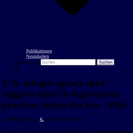
Publikationen
Neuigkeiten
Suchen nach:
U.N. refugee agency chief
suggests that US deportation
practices violate the law – PBS
Veröffentlicht von
S.
am
8. Oktober 2025
At the U.N. General Assembly last month, the Trump administration