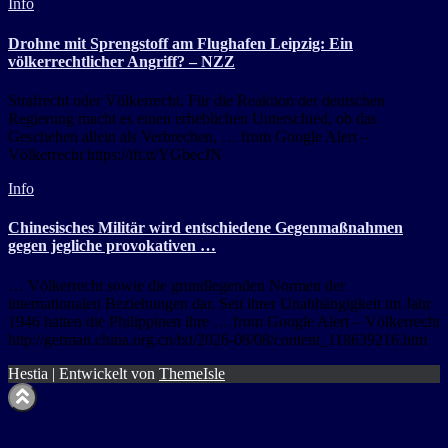
Info
Drohne mit Sprengstoff am Flughafen Leipzig: Ein
völkerrechtlicher Angriff? – NZZ
Strafrecht oder Völkerrecht. Für die Reaktion der deutschen
Regierung macht es einen erheblichen Unterschied, ob das
Geschehen allein als Verbrechen, … from Google Alert –
Völkerrecht https://ift.tt/YGbecJN
Info
Chinesisches Militär wird entschiedene Gegenmaßnahmen
gegen jegliche provokativen …
… Völkerrecht sowie die grundlegenden Normen der
internationalen Beziehungen dar. Seit ihrer Unabhängigkeit im Jahr
1946 hätten die Philippinen ihre … from Google Alert – Völkerrecht
http://german.china.org.cn/txt/2026-08/08/content_118639216.htm
Hestia | Entwickelt von
ThemeIsle