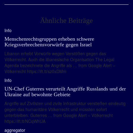
Ähnliche Beiträge
Info
Menschenrechtsgruppen erheben schwere
Kriegsverbrechensvorwürfe gegen Israel
Libanon erhebt Vorwürfe wegen Verstößen gegen das
Völkerrecht. Auch die libanesische Organisation The Legal
Agenda bezeichnete die Angriffe als … from Google Alert –
Völkerrecht https://ift.tt/sz0xDMm
Info
UN-Chef Guterres verurteilt Angriffe Russlands und der
Ukraine auf bewohnte Gebiete
Angriffe auf Zivilisten und zivile Infrastruktur verstießen eindeutig
gegen das humanitäre Völkerrecht und müssten sofort
unterbleiben. Guterres … from Google Alert – Völkerrecht
https://ift.tt/NCqWhUA
aggregator