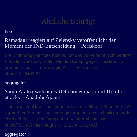
Ähnliche Beiträge
Info
Ramadani reagiert auf Zelensky veröffentlicht den
Moment der JND-Entscheidung – Periskopi
Die Unabhängigkeit des Kosovo hat das Völkerrecht nicht verletzt.
Präsident Zelensky hoffen wir, den Kampf gegen Russland zu
gewinnen, da … from Google Alert – Völkerrecht
https://ift.tt/kKI3t67
aggregator
Saudi Arabia welcomes UN condemnation of Houthi
attacks – Anadolu Ajansı
… international law. The statement also reaffirmed Saudi Arabia's
support for Yemen's legitimate government and its backing for the
efforts of the … from Google Alert – international law
https://ift.tt/aWfOi4K August 9, 2026 at 04:24AM
aggregator