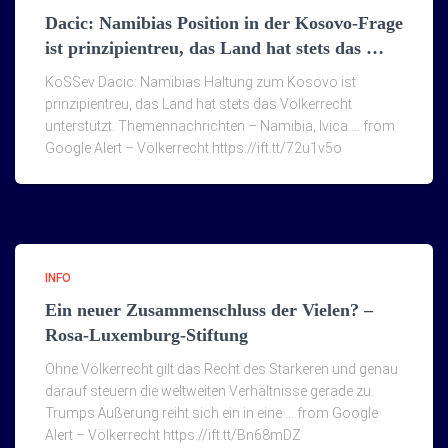
Dacic: Namibias Position in der Kosovo-Frage
ist prinzipientreu, das Land hat stets das …
KoSSev Dacic: Namibias Haltung zum Kosovo ist
prinzipientreu, das Land hat stets das Völkerrecht
unterstützt. Themennachrichten – Namibia, Ivica … from
Google Alert – Völkerrecht https://ift.tt/72u1v5o
INFO
Ein neuer Zusammenschluss der Vielen? –
Rosa-Luxemburg-Stiftung
Ohne Völkerrecht gilt das Recht des Stärkeren und genau
darauf steuern die weltweiten Verhältnisse gerade zu.
Trumps Äußerung reiht sich ein in eine … from Google
Alert – Völkerrecht https://ift.tt/Bn68mDZ