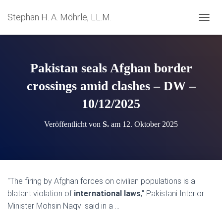
Stephan H. A. Möhrle, LL.M.
N
A
V
I
G
Pakistan seals Afghan border
A
T
crossings amid clashes – DW –
I
10/12/2025
O
N
U
Veröffentlicht von
S.
am
12. Oktober 2025
M
S
C
H
A
L
"The firing by Afghan forces on civilian populations is a
T
blatant violation of
international laws
," Pakistani Interior
E
N
Minister Mohsin Naqvi said in a …