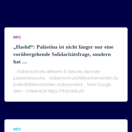
INFO
„Hashd“: Palästina ist nicht länger nur eine
vorübergehende Solidaritätsfrage, sondern
hat …
… Völkerrecht neu definiere. Er betonte, dass die
palästinensische … Völkerrecht und Menschenrechten für
breite Wählerschichten, insbesondere … from Google
Alert – Völkerrecht https://ift.tt/cbiEuOI
INFO