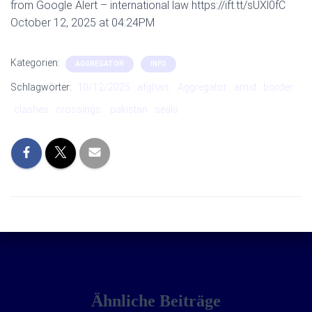
from Google Alert – international law https://ift.tt/sUXl0fC
October 12, 2025 at 04:24PM
Kategorien:
AGGREGATOR
INFO
Schlagwörter:
10/12/2025
afghan,
Aggregator
amid
border
clashes
crossings:
pakistan
seals
Ähnliche Beiträge