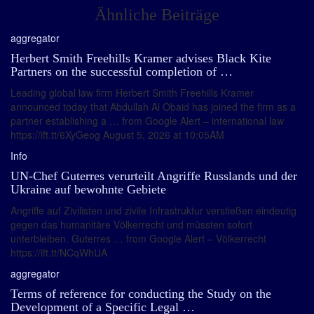
Ähnliche Beiträge
aggregator
Herbert Smith Freehills Kramer advises Black Kite
Partners on the successful completion of …
Leading global law firm Herbert Smith Freehills Kramer
announced today that Abdullah Al Obaid has joined the firm as a
partner establishing a … from Google Alert – international law
https://ift.tt/6XyGeog August 5, 2026 at 10:05AM
Info
UN-Chef Guterres verurteilt Angriffe Russlands und der
Ukraine auf bewohnte Gebiete
Angriffe auf Zivilisten und zivile Infrastruktur verstießen eindeutig
gegen das humanitäre Völkerrecht und müssten sofort
unterbleiben. Guterres … from Google Alert – Völkerrecht
https://ift.tt/NCqWhUA
aggregator
Terms of reference for conducting the Study on the
Development of a Specific Legal …