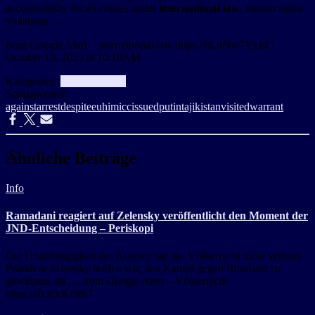
accountability for all crimes under
international law
, human rights
violations …
from Google Alert – international law https://ift.tt/9w7YyEC
October 13, 2025 at 10:10AM
Kategorien:
aggregator
Info
Schlagwörter:
against
arrest
despite
eu
him
icc
issued
putin
tajikistan
visited
warrant
Ähnliche Beiträge
Info
Ramadani reagiert auf Zelensky veröffentlicht den Moment der
JND-Entscheidung – Periskopi
Die Unabhängigkeit des Kosovo hat das Völkerrecht nicht verletzt.
Präsident Zelensky hoffen wir, den Kampf gegen Russland zu
gewinnen, da … from Google Alert – Völkerrecht
https://ift.tt/kKI3t67