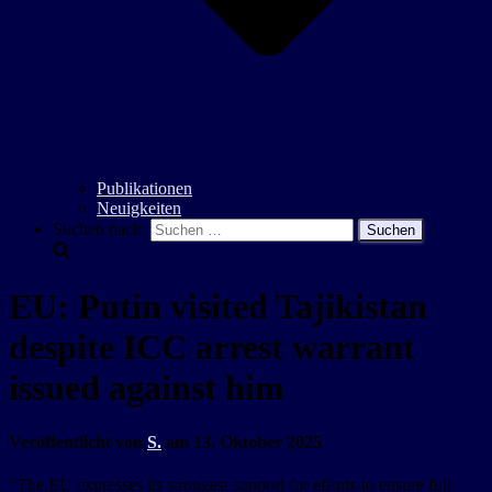
Publikationen
Neuigkeiten
Suchen nach:
EU: Putin visited Tajikistan
despite ICC arrest warrant
issued against him
Veröffentlicht von
S.
am
13. Oktober 2025
“The EU expresses its strongest support for efforts to ensure full