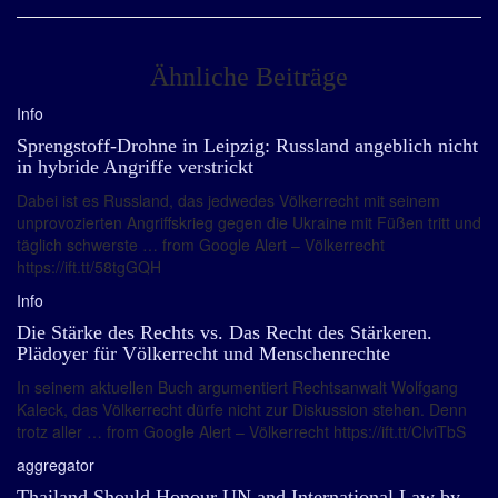
Ähnliche Beiträge
Info
Sprengstoff-Drohne in Leipzig: Russland angeblich nicht
in hybride Angriffe verstrickt
Dabei ist es Russland, das jedwedes Völkerrecht mit seinem
unprovozierten Angriffskrieg gegen die Ukraine mit Füßen tritt und
täglich schwerste … from Google Alert – Völkerrecht
https://ift.tt/58tgGQH
Info
Die Stärke des Rechts vs. Das Recht des Stärkeren.
Plädoyer für Völkerrecht und Menschenrechte
In seinem aktuellen Buch argumentiert Rechtsanwalt Wolfgang
Kaleck, das Völkerrecht dürfe nicht zur Diskussion stehen. Denn
trotz aller … from Google Alert – Völkerrecht https://ift.tt/ClviTbS
aggregator
Thailand Should Honour UN and International Law by