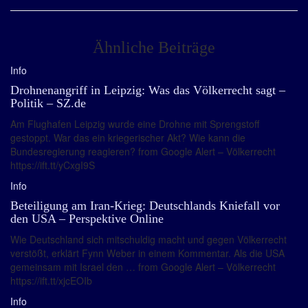
Ähnliche Beiträge
Info
Drohnenangriff in Leipzig: Was das Völkerrecht sagt –
Politik – SZ.de
Am Flughafen Leipzig wurde eine Drohne mit Sprengstoff
gestoppt. War das ein kriegerischer Akt? Wie kann die
Bundesregierung reagieren? from Google Alert – Völkerrecht
https://ift.tt/yCxgI9S
Info
Beteiligung am Iran-Krieg: Deutschlands Kniefall vor
den USA – Perspektive Online
Wie Deutschland sich mitschuldig macht und gegen Völkerrecht
verstößt, erklärt Fynn Weber in einem Kommentar. Als die USA
gemeinsam mit Israel den … from Google Alert – Völkerrecht
https://ift.tt/xjcEOIb
Info