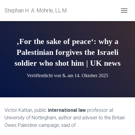
Stephan H. A. Möhrle, LL.M.
N
A
V
I
G
‚For the sake of peace‘: why a
A
T
Palestinian forgives the Israeli
I
soldier who shot him | UK news
O
N
U
Veröffentlicht von
S.
am
14. Oktober 2025
M
S
C
H
A
L
Victor Kattan, public
international law
professor at
T
University of Nottingham, author and adviser to the Britain
E
N
Owes Palestine campaign, said of …