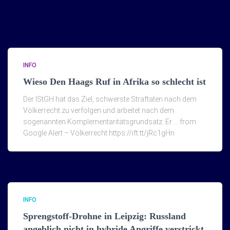
INFO
Wieso Den Haags Ruf in Afrika so schlecht ist
Der IStGH hat das Ziel, schwerste Straftaten nach dem
Völkerrecht zu verfolgen und arbeitet nach dem
sogenannten Komplementaritätsgrundsatz: Er … from
Google Alert – Völkerrecht https://ift.tt/jRc1gHn
INFO
Sprengstoff-Drohne in Leipzig: Russland
angeblich nicht in hybride Angriffe verstrickt