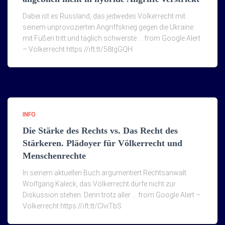
Dabei ist es Russland, das jedwedes Völkerrecht mit
seinem unprovozierten Angriffskrieg gegen die Ukraine
mit Füßen tritt und täglich schwerste … from Google Alert
– Völkerrecht https://ift.tt/58tgGQH
INFO
Die Stärke des Rechts vs. Das Recht des
Stärkeren. Plädoyer für Völkerrecht und
Menschenrechte
In seinem aktuellen Buch argumentiert Rechtsanwalt
Wolfgang Kaleck, das Völkerrecht dürfe nicht zur
Diskussion stehen. Denn trotz aller … from Google Alert –
Völkerrecht https://ift.tt/ClviTbS