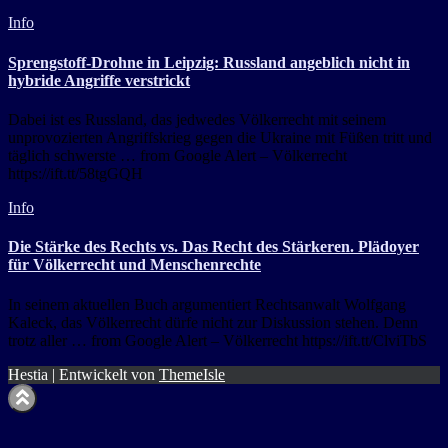
Info
Sprengstoff-Drohne in Leipzig: Russland angeblich nicht in
hybride Angriffe verstrickt
Dabei ist es Russland, das jedwedes Völkerrecht mit seinem
unprovozierten Angriffskrieg gegen die Ukraine mit Füßen tritt und
täglich schwerste … from Google Alert – Völkerrecht
https://ift.tt/58tgGQH
Info
Die Stärke des Rechts vs. Das Recht des Stärkeren. Plädoyer
für Völkerrecht und Menschenrechte
In seinem aktuellen Buch argumentiert Rechtsanwalt Wolfgang
Kaleck, das Völkerrecht dürfe nicht zur Diskussion stehen. Denn
trotz aller … from Google Alert – Völkerrecht https://ift.tt/ClviTbS
Hestia | Entwickelt von
ThemeIsle