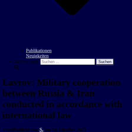
Publikationen
Neuigkeiten
Suchen nach:
Lavrov: Military cooperation
between Russia & Iran
conducted in accordance with
international law
Veröffentlicht von
S.
am
14. Oktober 2025