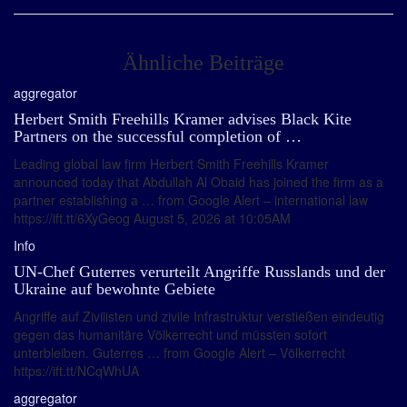
Ähnliche Beiträge
aggregator
Herbert Smith Freehills Kramer advises Black Kite
Partners on the successful completion of …
Leading global law firm Herbert Smith Freehills Kramer
announced today that Abdullah Al Obaid has joined the firm as a
partner establishing a … from Google Alert – international law
https://ift.tt/6XyGeog August 5, 2026 at 10:05AM
Info
UN-Chef Guterres verurteilt Angriffe Russlands und der
Ukraine auf bewohnte Gebiete
Angriffe auf Zivilisten und zivile Infrastruktur verstießen eindeutig
gegen das humanitäre Völkerrecht und müssten sofort
unterbleiben. Guterres … from Google Alert – Völkerrecht
https://ift.tt/NCqWhUA
aggregator