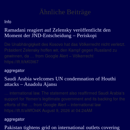
Ähnliche Beiträge
Info
Ramadani reagiert auf Zelensky veröffentlicht den
Moment der JND-Entscheidung – Periskopi
Die Unabhängigkeit des Kosovo hat das Völkerrecht nicht verletzt.
Präsident Zelensky hoffen wir, den Kampf gegen Russland zu
gewinnen, da … from Google Alert – Völkerrecht
https://ift.tt/kKI3t67
aggregator
Saudi Arabia welcomes UN condemnation of Houthi
attacks – Anadolu Ajansı
… international law. The statement also reaffirmed Saudi Arabia's
support for Yemen's legitimate government and its backing for the
efforts of the … from Google Alert – international law
https://ift.tt/aWfOi4K August 9, 2026 at 04:24AM
aggregator
Pakistan tightens grid on international outlets covering