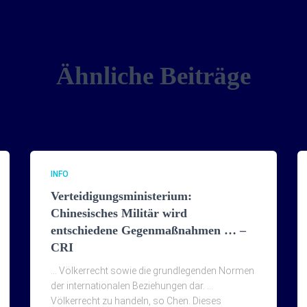
Ähnliche Beiträge
INFO
Verteidigungsministerium:
Chinesisches Militär wird
entschiedene Gegenmaßnahmen … –
CRI
… Völkerrecht sowie die grundlegenden Normen
der internationalen Beziehungen dar. …
Völkerrecht zu handeln, so Chen. Dieses