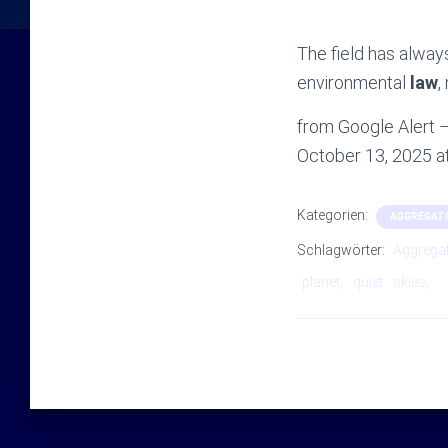
The field has alway
environmental
law
,
from Google Alert – 
October 13, 2025 
Kategorien:
AGGREGAT
Schlagwörter:
Aggrega
planet,
quiet
skies,