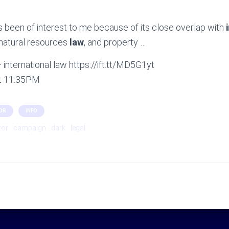
s been of interest to me because of its close overlap with
 natural resources
law
, and property …
international law https://ift.tt/MD5G1yt
at 11:35PM
OR
INFO
tor
campaign
dark
legal