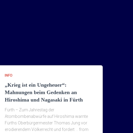
INFO
„Krieg ist ein Ungeheuer“:
Mahnungen beim Gedenken an
Hiroshima und Nagasaki in Fürth
Fürth – Zum Jahrestag der
Atombombenabwürfe auf Hiroshima warnte
Fürths Oberbürgermeister Thomas Jung vor
erodierendem Völkerrecht und fordert … from