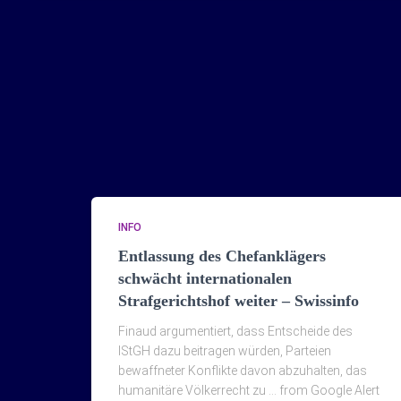
INFO
Entlassung des Chefanklägers
schwächt internationalen
Strafgerichtshof weiter – Swissinfo
Finaud argumentiert, dass Entscheide des
IStGH dazu beitragen würden, Parteien
bewaffneter Konflikte davon abzuhalten, das
humanitäre Völkerrecht zu … from Google Alert