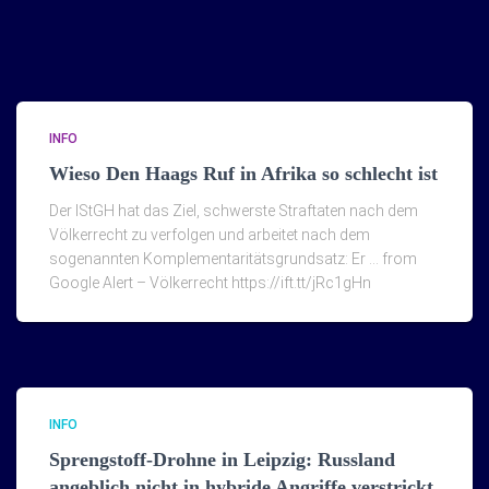
INFO
Wieso Den Haags Ruf in Afrika so schlecht ist
Der IStGH hat das Ziel, schwerste Straftaten nach dem
Völkerrecht zu verfolgen und arbeitet nach dem
sogenannten Komplementaritätsgrundsatz: Er … from
Google Alert – Völkerrecht https://ift.tt/jRc1gHn
INFO
Sprengstoff-Drohne in Leipzig: Russland
angeblich nicht in hybride Angriffe verstrickt