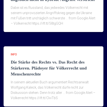
Dabei ist es Russland, das jedwedes Völkerrecht mit
seinem unprovozierten Angriffskrieg gegen die Ukraine
mit Füßen tritt und täglich schwerste … from Google Alert
– Völkerrecht https://ift.tt/58tgGQH
INFO
Die Stärke des Rechts vs. Das Recht des
Stärkeren. Plädoyer für Völkerrecht und
Menschenrechte
In seinem aktuellen Buch argumentiert Rechtsanwalt
Wolfgang Kaleck, das Völkerrecht dürfe nicht zur
Diskussion stehen. Denn trotz aller … from Google Alert –
Völkerrecht https://ift.tt/ClviTbS