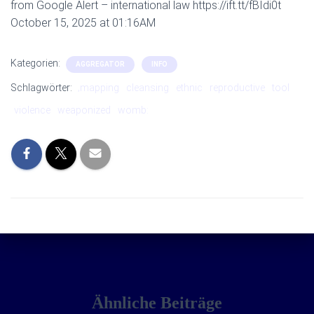
from Google Alert – international law https://ift.tt/fBIdi0t
October 15, 2025 at 01:16AM
Kategorien:
AGGREGATOR
INFO
Schlagwörter:
‚mapping
cleansing
ethnic
reproductive
tool
violence
weaponized
womb:
Ähnliche Beiträge