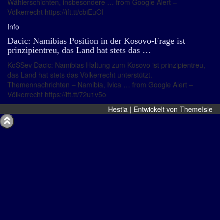
Wählerschichten, insbesondere … from Google Alert –
Völkerrecht https://ift.tt/cbiEuOI
Info
Dacic: Namibias Position in der Kosovo-Frage ist
prinzipientreu, das Land hat stets das …
KoSSev Dacic: Namibias Haltung zum Kosovo ist prinzipientreu,
das Land hat stets das Völkerrecht unterstützt.
Themennachrichten – Namibia, Ivica … from Google Alert –
Völkerrecht https://ift.tt/72u1v5o
Hestia | Entwickelt von
ThemeIsle