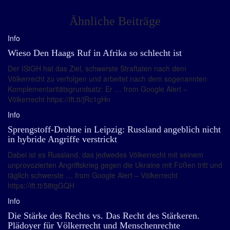
Ähnliche Beiträge
Info
Wieso Den Haags Ruf in Afrika so schlecht ist
Der IStGH hat das Ziel, schwerste Straftaten nach dem
Völkerrecht zu verfolgen und arbeitet nach dem sogenannten
Komplementaritätsgrundsatz: Er … from Google Alert –
Völkerrecht https://ift.tt/jRc1gHn
Info
Sprengstoff-Drohne in Leipzig: Russland angeblich nicht
in hybride Angriffe verstrickt
Dabei ist es Russland, das jedwedes Völkerrecht mit seinem
unprovozierten Angriffskrieg gegen die Ukraine mit Füßen tritt und
täglich schwerste … from Google Alert – Völkerrecht
https://ift.tt/58tgGQH
Info
Die Stärke des Rechts vs. Das Recht des Stärkeren.
Plädoyer für Völkerrecht und Menschenrechte