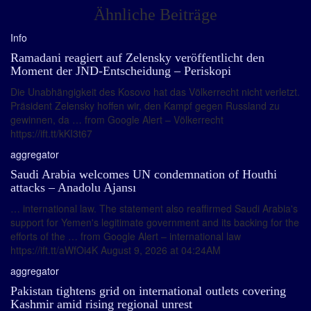
Ähnliche Beiträge
Info
Ramadani reagiert auf Zelensky veröffentlicht den
Moment der JND-Entscheidung – Periskopi
Die Unabhängigkeit des Kosovo hat das Völkerrecht nicht verletzt.
Präsident Zelensky hoffen wir, den Kampf gegen Russland zu
gewinnen, da … from Google Alert – Völkerrecht
https://ift.tt/kKI3t67
aggregator
Saudi Arabia welcomes UN condemnation of Houthi
attacks – Anadolu Ajansı
… international law. The statement also reaffirmed Saudi Arabia's
support for Yemen's legitimate government and its backing for the
efforts of the … from Google Alert – international law
https://ift.tt/aWfOi4K August 9, 2026 at 04:24AM
aggregator
Pakistan tightens grid on international outlets covering
Kashmir amid rising regional unrest