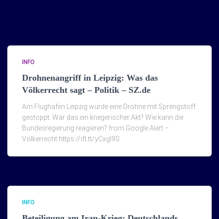
INFO
Drohnenangriff in Leipzig: Was das
Völkerrecht sagt – Politik – SZ.de
Am Flughafen Leipzig wurde eine Drohne mit Sprengstoff
gestoppt. War das ein kriegerischer Akt? Wie kann die
Bundesregierung reagieren? from Google Alert –
Völkerrecht https://ift.tt/yCxgI9S
INFO
Beteiligung am Iran-Krieg: Deutschlands