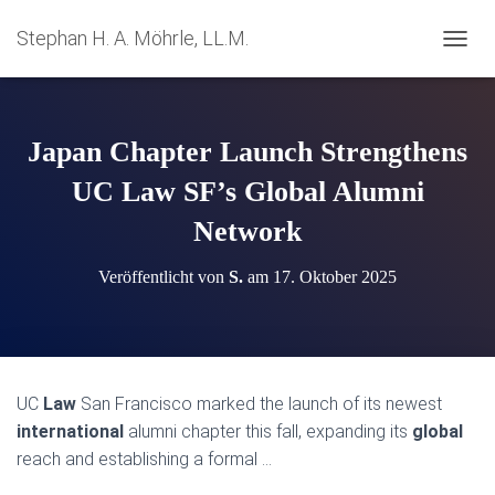
Stephan H. A. Möhrle, LL.M.
N
A
V
I
G
Japan Chapter Launch Strengthens
A
T
UC Law SF’s Global Alumni
I
Network
O
N
U
Veröffentlicht von
S.
am
17. Oktober 2025
M
S
C
H
A
L
UC
Law
San Francisco marked the launch of its newest
T
international
alumni chapter this fall, expanding its
global
E
N
reach and establishing a formal …