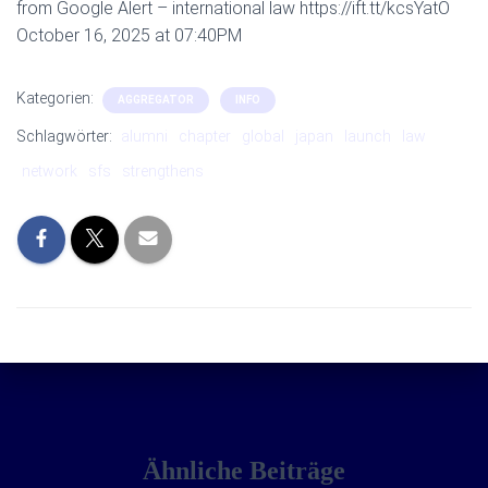
from Google Alert – international law https://ift.tt/kcsYatO
October 16, 2025 at 07:40PM
Kategorien:
AGGREGATOR
INFO
Schlagwörter:
alumni
chapter
global
japan
launch
law
network
sfs
strengthens
Ähnliche Beiträge