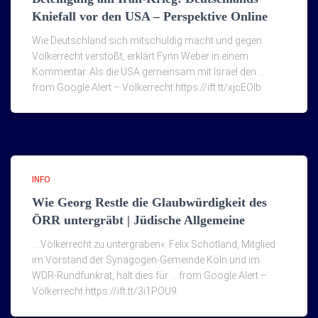
Kniefall vor den USA – Perspektive Online
Wie Deutschland sich mitschuldig macht und gegen
Völkerrecht verstößt, erklärt Fynn Weber in einem
Kommentar. Als die USA gemeinsam mit Israel den …
from Google Alert – Völkerrecht https://ift.tt/xjcEOIb
INFO
Wie Georg Restle die Glaubwürdigkeit des
ÖRR untergräbt | Jüdische Allgemeine
… Völkerrecht zu untergraben«. Felix Schotland, Mitglied
im Vorstand der Synagogen-Gemeinde Köln und im
WDR-Rundfunkrat, hält dies für … from Google Alert –
Völkerrecht https://ift.tt/3i1POU9