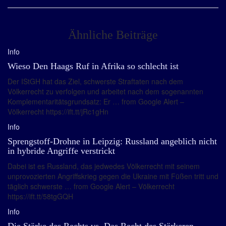
Ähnliche Beiträge
Info
Wieso Den Haags Ruf in Afrika so schlecht ist
Der IStGH hat das Ziel, schwerste Straftaten nach dem
Völkerrecht zu verfolgen und arbeitet nach dem sogenannten
Komplementaritätsgrundsatz: Er … from Google Alert –
Völkerrecht https://ift.tt/jRc1gHn
Info
Sprengstoff-Drohne in Leipzig: Russland angeblich nicht
in hybride Angriffe verstrickt
Dabei ist es Russland, das jedwedes Völkerrecht mit seinem
unprovozierten Angriffskrieg gegen die Ukraine mit Füßen tritt und
täglich schwerste … from Google Alert – Völkerrecht
https://ift.tt/58tgGQH
Info