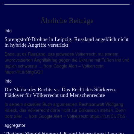
Ähnliche Beiträge
Info
Sprengstoff-Drohne in Leipzig: Russland angeblich nicht
in hybride Angriffe verstrickt
Dabei ist es Russland, das jedwedes Völkerrecht mit seinem
unprovozierten Angriffskrieg gegen die Ukraine mit Füßen tritt und
täglich schwerste … from Google Alert – Völkerrecht
https://ift.tt/58tgGQH
Info
Die Stärke des Rechts vs. Das Recht des Stärkeren.
Plädoyer für Völkerrecht und Menschenrechte
In seinem aktuellen Buch argumentiert Rechtsanwalt Wolfgang
Kaleck, das Völkerrecht dürfe nicht zur Diskussion stehen. Denn
trotz aller … from Google Alert – Völkerrecht https://ift.tt/ClviTbS
aggregator
Thailand Should Honour UN and International Law by