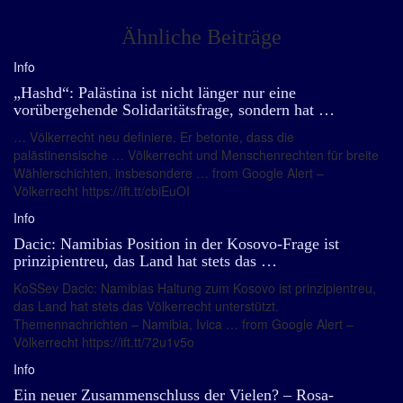
Ähnliche Beiträge
Info
„Hashd“: Palästina ist nicht länger nur eine
vorübergehende Solidaritätsfrage, sondern hat …
… Völkerrecht neu definiere. Er betonte, dass die
palästinensische … Völkerrecht und Menschenrechten für breite
Wählerschichten, insbesondere … from Google Alert –
Völkerrecht https://ift.tt/cbiEuOI
Info
Dacic: Namibias Position in der Kosovo-Frage ist
prinzipientreu, das Land hat stets das …
KoSSev Dacic: Namibias Haltung zum Kosovo ist prinzipientreu,
das Land hat stets das Völkerrecht unterstützt.
Themennachrichten – Namibia, Ivica … from Google Alert –
Völkerrecht https://ift.tt/72u1v5o
Info
Ein neuer Zusammenschluss der Vielen? – Rosa-