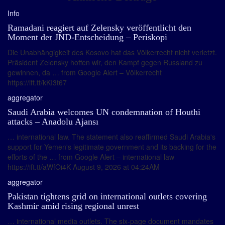
Info
Ramadani reagiert auf Zelensky veröffentlicht den
Moment der JND-Entscheidung – Periskopi
Die Unabhängigkeit des Kosovo hat das Völkerrecht nicht verletzt.
Präsident Zelensky hoffen wir, den Kampf gegen Russland zu
gewinnen, da … from Google Alert – Völkerrecht
https://ift.tt/kKI3t67
aggregator
Saudi Arabia welcomes UN condemnation of Houthi
attacks – Anadolu Ajansı
… international law. The statement also reaffirmed Saudi Arabia's
support for Yemen's legitimate government and its backing for the
efforts of the … from Google Alert – international law
https://ift.tt/aWfOi4K August 9, 2026 at 04:24AM
aggregator
Pakistan tightens grid on international outlets covering
Kashmir amid rising regional unrest
… international media outlets. The six-page document mandates