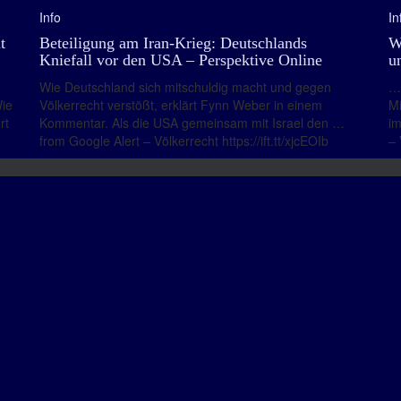
Info
In
t
Beteiligung am Iran-Krieg: Deutschlands
W
Kniefall vor den USA – Perspektive Online
u
Wie Deutschland sich mitschuldig macht und gegen
… 
Wie
Völkerrecht verstößt, erklärt Fynn Weber in einem
Mi
rt
Kommentar. Als die USA gemeinsam mit Israel den …
im
from Google Alert – Völkerrecht https://ift.tt/xjcEOIb
– 