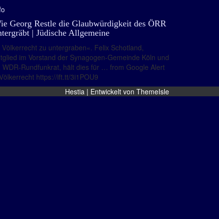
fo
ie Georg Restle die Glaubwürdigkeit des ÖRR
ntergräbt | Jüdische Allgemeine
Völkerrecht zu untergraben«. Felix Schotland,
tglied im Vorstand der Synagogen-Gemeinde Köln und
 WDR-Rundfunkrat, hält dies für … from Google Alert
Völkerrecht https://ift.tt/3i1POU9
Hestia | Entwickelt von
ThemeIsle