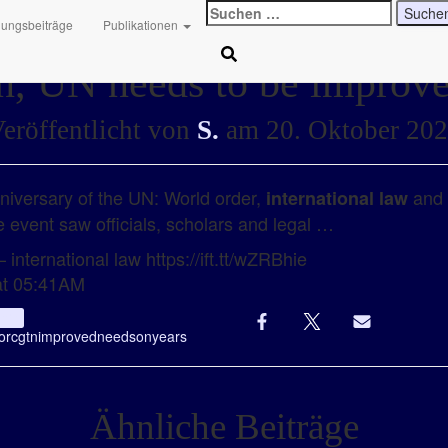
Suchen
hungsbeiträge
Publikationen
nach:
on, UN needs to be impro
eröffentlicht von
S.
am
20. Oktober 20
nniversary of the UN: World order,
and t
international law
he event saw officials, scholars and legal …
 international law https://ift.tt/wZRBhie
at 05:41AM
Info
or
cgtn
improved
needs
on
years
Ähnliche Beiträge