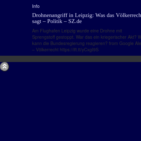
Info
Drohnenangriff in Leipzig: Was das Völkerrech
sagt – Politik – SZ.de
Am Flughafen Leipzig wurde eine Drohne mit
Sprengstoff gestoppt. War das ein kriegerischer Akt? 
kann die Bundesregierung reagieren? from Google Ale
– Völkerrecht https://ift.tt/yCxgI9S