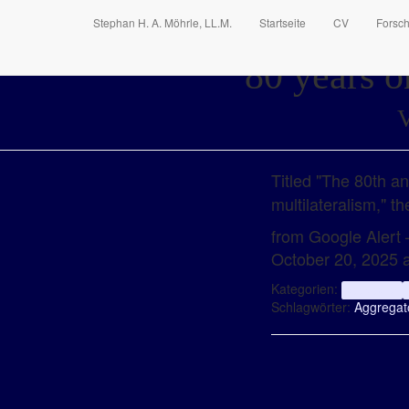
Stephan H. A. Möhrle, LL.M.
Startseite
CV
Forsc
80 years 
V
Titled "The 80th a
multilateralism," t
from Google Alert –
October 20, 2025 
Kategorien:
aggregator
Schlagwörter:
Aggregat