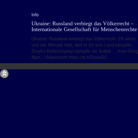
Info
Ukraine: Russland verbiegt das Völkerrecht –
Internationale Gesellschaft für Menschenrechte
Ukraine: Russland verbiegt das Völkerrecht. 29 Jahre
und vier Monate Haft, weil er für sein Land kämpfte.
Dmytro Kutscherjawyi kämpfte als Soldat … from Goog
Alert – Völkerrecht https://ift.tt/DseaSlC