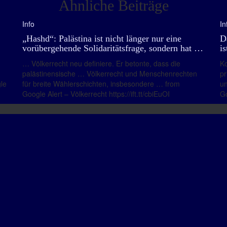
Ähnliche Beiträge
Info
In
„Hashd“: Palästina ist nicht länger nur eine
D
vorübergehende Solidaritätsfrage, sondern hat …
i
… Völkerrecht neu definiere. Er betonte, dass die
Ko
palästinensische … Völkerrecht und Menschenrechten
pr
le
für breite Wählerschichten, insbesondere … from
un
Google Alert – Völkerrecht https://ift.tt/cbiEuOI
Go