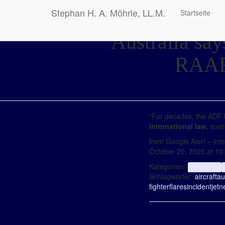
Stephan H. A. Möhrle, LL.M.
Startseite
Australia say
RAAF 
“For decades, the ADF h
international law
, exe
from Google Alert – inter
October 20, 2025 at 1
Kategorien:
aggregator
Schlagwörter:
aircraft
au
fighter
flares
incident
jet
n