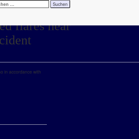
ed flares near
cident
so in accordance with