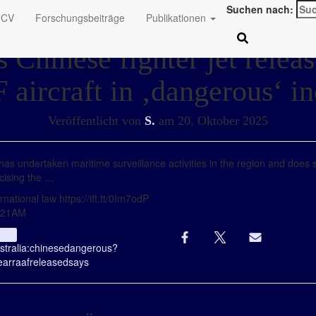
Suchen nach:
CV
Forschungsbeiträge
Publikationen
s Chinese fighter jet releas
aircraft in ‚dangerous‘ in
Veröffentlicht von
S.
am
20. Oktober 2025
as undertaken maritime surveillance activities in the region and does 
rcising the …
national law https://ift.tt/0Im7odP
0:21AM
Info
stralia:
chinese
dangerous?
ear
raaf
released
says