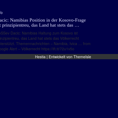
fo
acic: Namibias Position in der Kosovo-Frage
st prinzipientreu, das Land hat stets das …
SSev Dacic: Namibias Haltung zum Kosovo ist
inzipientreu, das Land hat stets das Völkerrecht
terstützt. Themennachrichten – Namibia, Ivica … from
ogle Alert – Völkerrecht https://ift.tt/72u1v5o
Hestia | Entwickelt von
ThemeIsle