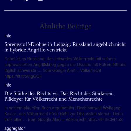
Ähnliche Beiträge
Info
Sprengstoff-Drohne in Leipzig: Russland angeblich nicht
in hybride Angriffe verstrickt
Dabei ist es Russland, das jedwedes Völkerrecht mit seinem
unprovozierten Angriffskrieg gegen die Ukraine mit Füßen tritt und
täglich schwerste … from Google Alert – Völkerrecht
https://ift.tt/58tgGQH
Info
Die Stärke des Rechts vs. Das Recht des Stärkeren.
Plädoyer für Völkerrecht und Menschenrechte
In seinem aktuellen Buch argumentiert Rechtsanwalt Wolfgang
Kaleck, das Völkerrecht dürfe nicht zur Diskussion stehen. Denn
trotz aller … from Google Alert – Völkerrecht https://ift.tt/ClviTbS
aggregator