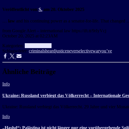
Veröffentlicht von
S.
am
20. Oktober 2025
…
law
and his continuing power as a senator-for-life. That changed 
from Google Alert – international law https://ift.tt/9rIyVcj
October 20, 2025 at 02:23AM
Kategorien:
aggregator
Info
Schlagwörter:
criminals
heard
justice
never
selective
war
you’ve
Ähnliche Beiträge
Info
Ukraine: Russland verbiegt das Völkerrecht – Internationale Ge
Ukraine: Russland verbiegt das Völkerrecht. 29 Jahre und vier Monate
Info
„Hashd“: Palästina ist nicht länger nur eine vorübergehende Sol