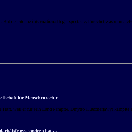
… But despite the
international
legal spectacle, Pinochet was ultimate
sellschaft für Menschenrechte
 Haft, weil er für sein Land kämpfte. Dmytro Kutscherjawyi kämpfte al
idaritätsfrage, sondern hat …